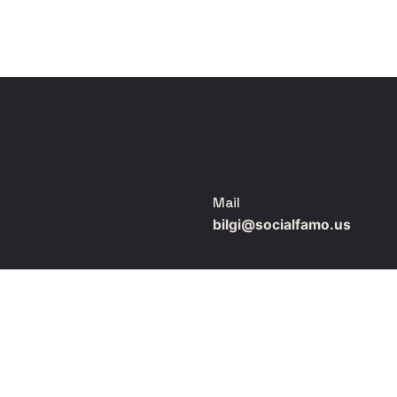
Mail
bilgi@socialfamo.us
Telefon
+90 (212) 951 1 224
Adres
fluencer marketing