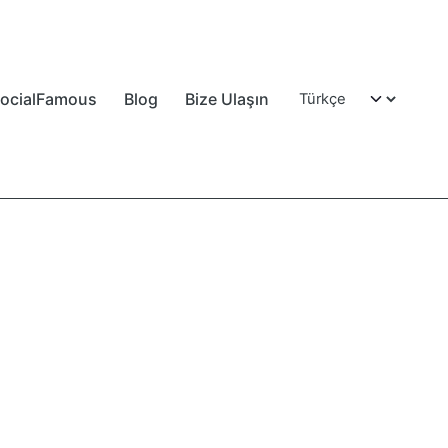
ocialFamous
Blog
Bize Ulaşın