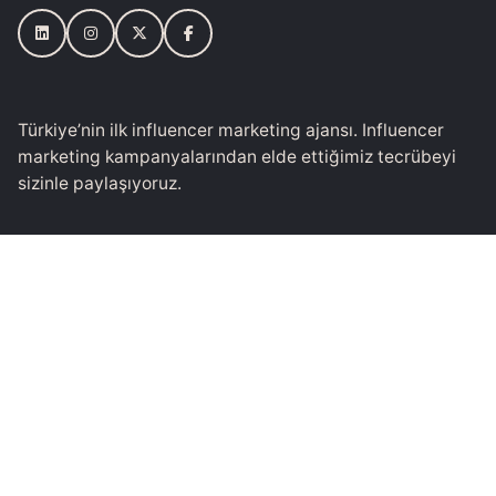
Türkiye’nin ilk influencer marketing ajansı. Influencer
marketing kampanyalarından elde ettiğimiz tecrübeyi
sizinle paylaşıyoruz.
Mail
bilgi@socialfamo.us
Telefon
+90 (212) 951 1 224
Adres