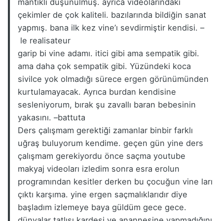
mantıklı düşünülmüş. ayrıca videolarındaki
çekimler de çok kaliteli. bazılarında bildiğin sanat
yapmış. bana ilk kez vine’ı sevdirmiştir kendisi. –
le realisateur
garip bi vine adamı. itici gibi ama sempatik gibi.
ama daha çok sempatik gibi. Yüzündeki koca
sivilce yok olmadığı sürece ergen görünümünden
kurtulamayacak. Ayrıca burdan kendisine
sesleniyorum, bırak şu zavallı baran bebesinin
yakasını. –
battuta
Ders çalışmam gerektiği zamanlar binbir farklı
uğraş buluyorum kendime. geçen gün yine ders
çalışmam gerekiyordu önce saçma youtube
makyaj videoları izledim sonra esra erolun
programından kesitler derken bu çocuğun vine ları
çıktı karşıma. yine ergen saçmalıklarıdır diye
başladım izlemeye baya güldüm gece gece.
dünyalar tatlısı kardeşi ve anannesine yapmadığını